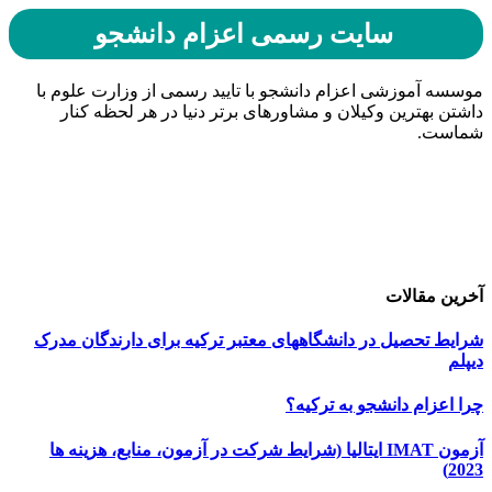
سایت رسمی اعزام دانشجو
موسسه آموزشی اعزام دانشجو با تایید رسمی از وزارت علوم با
داشتن بهترین وکیلان و مشاورهای برتر دنیا در هر لحظه کنار
شماست.
حامیان اعزام دانشجو
خرید هاست
| میزبانی وب
دیجی ادز
| طراحی سایت
تبلیغات در گوگل
| اسپانسر تبلیغاتی
آخرین مقالات
شرایط تحصیل در دانشگاههای معتبر ترکیه برای دارندگان مدرک
دیپلم
چرا اعزام دانشجو به ترکیه؟
آزمون IMAT ایتالیا (شرایط شرکت در آزمون، منابع، هزینه ها
2023)