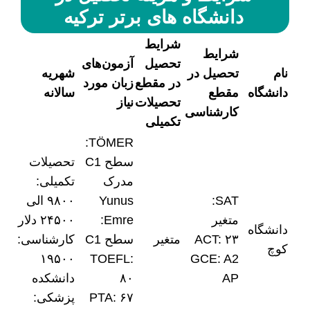
دانشگاه های برتر ترکیه
شرایط
شرایط
تحصیل
آزمون‌های
نام
تحصیل در
شهریه
در مقطع
زبان مورد
دانشگاه
مقطع
سالانه
تحصیلات
نیاز
کارشناسی
تکمیلی
TÖMER:
سطح C1
تحصیلات
مدرک
تکمیلی:
SAT:
Yunus
۹۸۰۰ الی
متغیر
Emre:
۲۴۵۰۰ دلار
دانشگاه
ACT: ۲۳
متغیر
سطح C1
کارشناسی:
کوچ
۱۹۵۰۰
TOEFL:
GCE: A2
AP
۸۰
دانشکده
PTA: ۶۷
پزشکی: