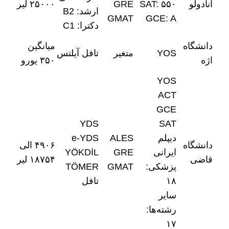
آنادولو
SAT: ۵۵۰
GRE
۲۵۰۰۰ لیر
ارشد: B2
GMAT
GCE: A
دکترا: C1
دانشگاه
میانگین
YOS
متغیر
تافل آیلتس
اژه
۳۵۰ یورو
YOS
ACT
GCE
YDS
SAT
دیپلم
ALES
e-YDS
دانشگاه
۴۹۰۶ الی
ایرانی
GRE
YÖKDİL
قاضی
۱۸۷۵۴ لیر
پزشکی:
GMAT
TÖMER
۱۸
تافل
سایر
رشته‌ها:
۱۷