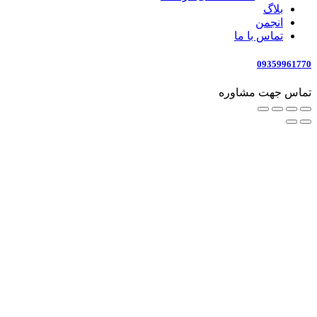
بلاگ
انجمن
تماس با ما
09359961770
تماس جهت مشاوره