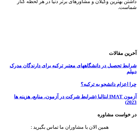
داشتن بهترین وکیلان و مشاورهای برتر دنیا در هر لحظه کنار
شماست.
حامیان اعزام دانشجو
خرید هاست
| میزبانی وب
دیجی ادز
| طراحی سایت
تبلیغات در گوگل
| اسپانسر تبلیغاتی
آخرین مقالات
شرایط تحصیل در دانشگاههای معتبر ترکیه برای دارندگان مدرک
دیپلم
چرا اعزام دانشجو به ترکیه؟
آزمون IMAT ایتالیا (شرایط شرکت در آزمون، منابع، هزینه ها
2023)
در خواست مشاوره
همین الان با مشاوران ما تماس بگیرید :