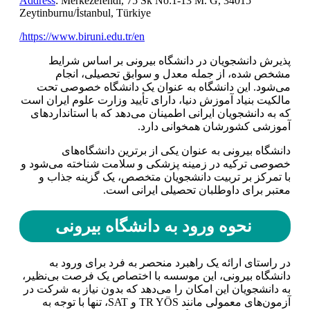
Address
: Merkezefendi, 75 Sk No:1-13 M. G, 34015
Zeytinburnu/İstanbul, Türkiye
https://www.biruni.edu.tr/en/
پذیرش دانشجویان در دانشگاه بیرونی بر اساس شرایط
مشخص شده، از جمله معدل و سوابق تحصیلی، انجام
می‌شود. این دانشگاه به عنوان یک دانشگاه خصوصی تحت
مالکیت بنیاد آموزش دنیا، دارای تأیید وزارت علوم ایران است
که به دانشجویان ایرانی اطمینان می‌دهد که با استانداردهای
آموزشی کشورشان همخوانی دارد.
دانشگاه بیرونی به عنوان یکی از برترین دانشگاه‌های
خصوصی ترکیه در زمینه پزشکی و سلامت شناخته می‌شود و
با تمرکز بر تربیت دانشجویان متخصص، یک گزینه جذاب و
معتبر برای داوطلبان تحصیلی ایرانی است.
نحوه ورود به دانشگاه بیرونی
در راستای ارائه یک راهبرد منحصر به فرد برای ورود به
دانشگاه بیرونی، این موسسه با اختصاص یک فرصت بی‌نظیر،
به دانشجویان این امکان را می‌دهد که بدون نیاز به شرکت در
آزمون‌های معمولی مانند TR YÖS و SAT، تنها با توجه به