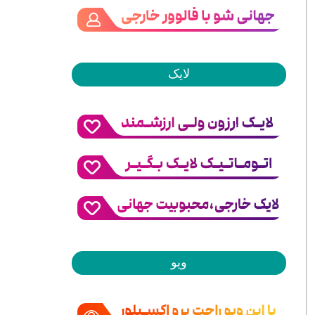
لایک
ویو