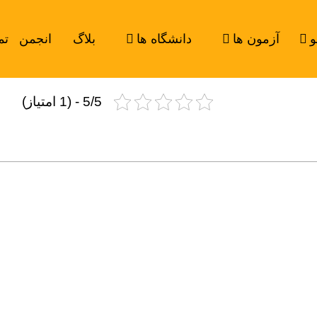
و
آزمون ها
دانشگاه ها
بلاگ
انجمن
تم
5/5 - (1 امتیاز)