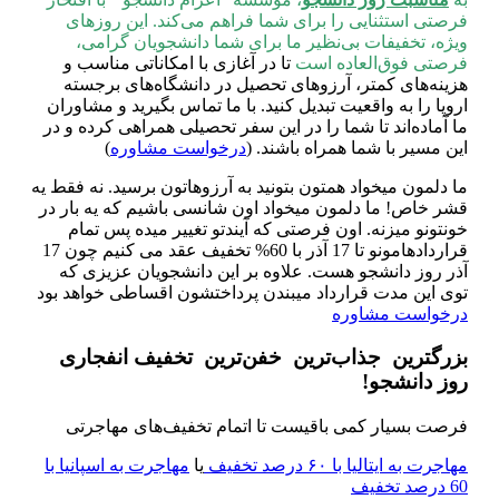
فرصتی استثنایی را برای شما فراهم می‌کند. این روزهای
ویژه، تخفیفات بی‌نظیر ما برای شما دانشجویان گرامی،
فرصتی فوق‌العاده است
تا در آغازی با امکاناتی مناسب و
هزینه‌های کمتر، آرزوهای تحصیل در دانشگاه‌های برجسته
اروپا را به واقعیت تبدیل کنید. با ما تماس بگیرید و مشاوران
ما آماده‌اند تا شما را در این سفر تحصیلی همراهی کرده و در
این مسیر با شما همراه باشند. (
درخواست مشاوره
)
ما دلمون میخواد همتون بتونید به آرزوهاتون برسید. نه فقط یه
قشر خاص! ما دلمون میخواد اون شانسی باشیم که یه بار در
خونتونو میزنه. اون فرصتی که آیندتو تغییر میده پس تمام
قراردادهامونو تا 17 آذر با 60% تخفیف عقد می کنیم چون 17
آذر روز دانشجو هست. علاوه بر این دانشجویان عزیزی که
توی این مدت قرارداد میبندن پرداختشون اقساطی خواهد بود
درخواست مشاوره
بزرگترین
جذاب‌ترین
خفن‌ترین
تخفیف انفجاری
روز دانشجو!
فرصت بسیار کمی باقیست تا اتمام تخفیف‌های مهاجرتی
مهاجرت به ایتالیا با ۶۰ درصد تخفیف
یا
مهاجرت به اسپانیا با
60 درصد تخفیف