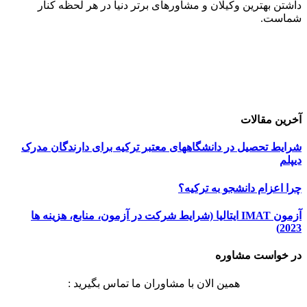
داشتن بهترین وکیلان و مشاورهای برتر دنیا در هر لحظه کنار
شماست.
حامیان اعزام دانشجو
خرید هاست
| میزبانی وب
دیجی ادز
| طراحی سایت
تبلیغات در گوگل
| اسپانسر تبلیغاتی
آخرین مقالات
شرایط تحصیل در دانشگاههای معتبر ترکیه برای دارندگان مدرک
دیپلم
چرا اعزام دانشجو به ترکیه؟
آزمون IMAT ایتالیا (شرایط شرکت در آزمون، منابع، هزینه ها
2023)
در خواست مشاوره
همین الان با مشاوران ما تماس بگیرید :