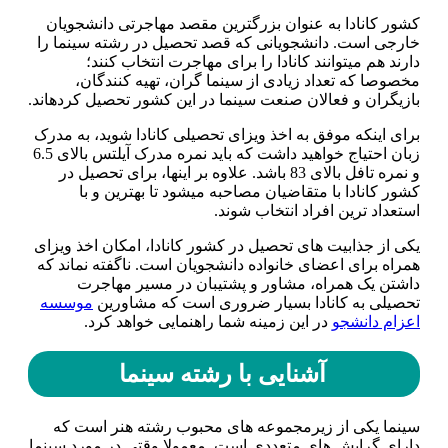
کشور کانادا به عنوان بزرگترین مقصد مهاجرتی دانشجویان
خارجی است. دانشجویانی که قصد تحصیل در رشته سینما را
دارند هم می­توانند کانادا را برای مهاجرت انتخاب کنند؛
مخصوصا که تعداد زیادی از سینما گران، تهیه کنندگان،
بازیگران و فعالان صنعت سینما در این کشور تحصیل کرده­اند.
برای اینکه موفق به اخذ ویزای تحصیلی کانادا شوید، به مدرک
زبان احتیاج خواهید داشت که باید نمره مدرک آیلتس بالای 6.5
و نمره تافل بالای 83 باشد. علاوه بر اینها، برای تحصیل در
کشور کانادا با متقاضیان مصاحبه می­شود تا بهترین و با
استعداد ترین افراد انتخاب شوند.
یکی از جذابیت­ های تحصیل در کشور کانادا، امکان اخذ ویزای
همراه برای اعضای خانواده دانشجویان است. ناگفته نماند که
داشتن یک همراه، مشاور و پشتیبان در مسیر مهاجرت
تحصیلی به کانادا بسیار ضروری است که مشاورین
موسسه
اعزام دانشجو
در این زمینه شما راهنمایی خواهد کرد.
آشنایی با رشته سینما
سینما یکی از زیرمجموعه های محبوب رشته هنر است که
دارای گرایش ­های متعددی است. معمولا وقتی در مورد سینما