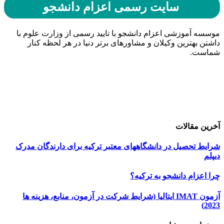
سایت رسمی اعزام دانشجو
موسسه آموزشی اعزام دانشجو با تایید رسمی از وزارت علوم با
داشتن بهترین وکیلان و مشاورهای برتر دنیا در هر لحظه کنار
شماست.
حامیان اعزام دانشجو
خرید هاست
| میزبانی وب
دیجی ادز
| طراحی سایت
تبلیغات در گوگل
| اسپانسر تبلیغاتی
آخرین مقالات
شرایط تحصیل در دانشگاههای معتبر ترکیه برای دارندگان مدرک
دیپلم
چرا اعزام دانشجو به ترکیه؟
آزمون IMAT ایتالیا (شرایط شرکت در آزمون، منابع، هزینه ها
2023)