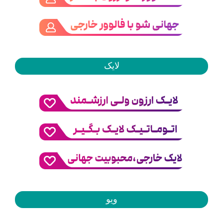
لایک
ویو