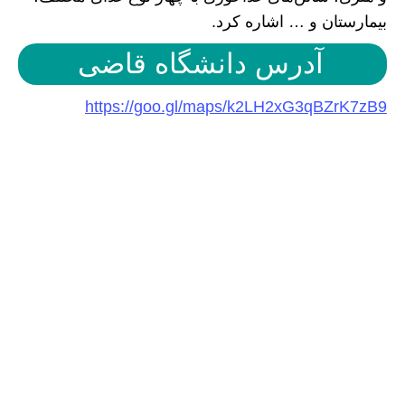
بیمارستان و … اشاره کرد.
آدرس دانشگاه قاضی
https://goo.gl/maps/k2LH2xG3qBZrK7zB9