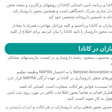
دا و برنامه نامزد استانی کانادا از روش­های پرکاربرد و نتیجه بخش
 معادل سازی مدرک دانشگاهی است و همچنین مجوز داروساز باید
د اقدام به تاسیس داروخانه شخصی خود کند.
زان به کانادا پرداختیم و کلیه مراحل مهاجرت همراه با معادل
وز داروساز با تایید کانادا را بیان کردیم. برای اطلاع از کلیه
زان در کانادا
ن محسوب می­شود. رشته داروسازی در لیست نیازمندی­های مشاغل
.
در کانادا سازمان National Association of Pharmacy Regulatory Authorities یا به اختصار NAPRA وظیفه تنظیم
داروسازی در کانادا بر عهده ارگان NAPRA قرار دارد.
دا نسبت‌به قوانین هر ایالت متفاوت است. کسانی که قصد
بل‌از اقدام به تقاضا مجوز اطلاعات کافی در مورد روند ثبت‌ نامی
غول به کار شوند کسب کنند.
 صدور مجوز شغلی برای داروسازان در هر ایالت و
اعزام دانشجو به