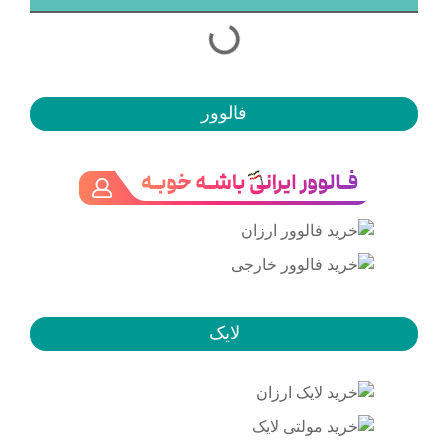
فالوور
لایک