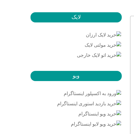
لایک
ویو