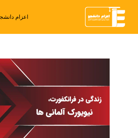
اعزام دانشج