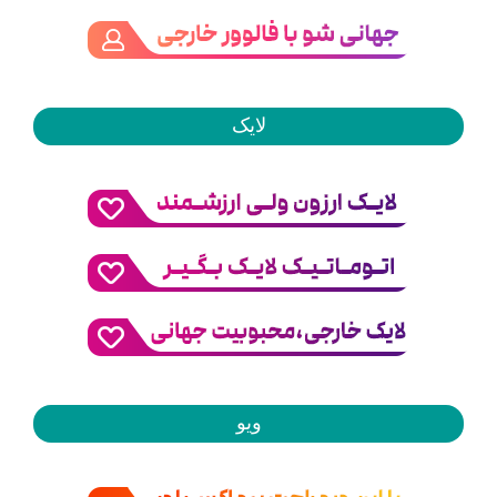
لایک
ویو