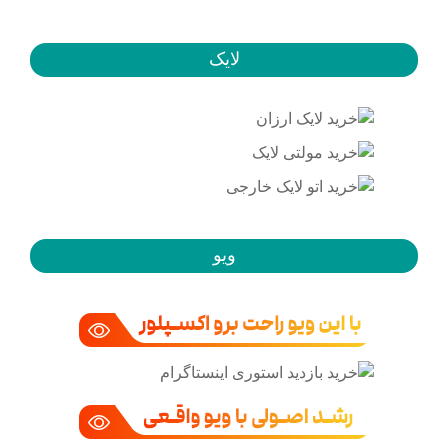
لایک
ویو