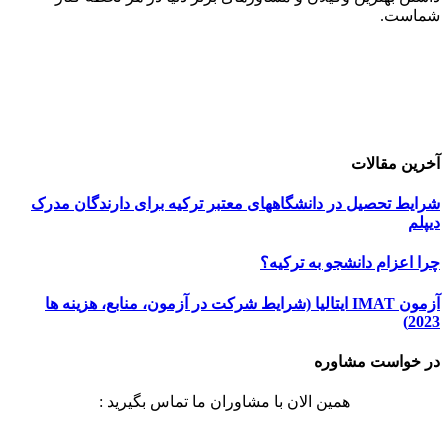
شماست.
حامیان اعزام دانشجو
خرید هاست
| میزبانی وب
دیجی ادز
| طراحی سایت
تبلیغات در گوگل
| اسپانسر تبلیغاتی
آخرین مقالات
شرایط تحصیل در دانشگاههای معتبر ترکیه برای دارندگان مدرک
دیپلم
چرا اعزام دانشجو به ترکیه؟
آزمون IMAT ایتالیا (شرایط شرکت در آزمون، منابع، هزینه ها
2023)
در خواست مشاوره
همین الان با مشاوران ما تماس بگیرید :