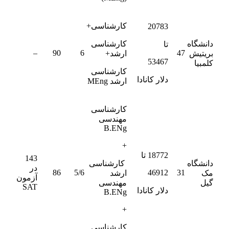
کارشناسی+
20783
دانشگاه
کارشناسی
تا
–
90
6
47
بریتیش
ارشد+
53467
کلمبیا
کارشناسی
دلار کانادا
ارشد MEng
کارشناسی
مهندسی
B.ENg
+
18772 تا
143
دانشگاه
کارشناسی
در
86
5/6
46912
31
مک
ارشد
آزمون
گیل
مهندسی
SAT
دلار کانادا
B.ENg
+
کارشناسی