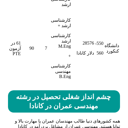
ارشد
کارشناسی
ارشد +
کارشناسی
ارشد
28576
61 در
550-
دانشگاه
M.Eng
90
7
آزمون
کنکورد
560
دلار کانادا
PTE
+
کارشناسی
مهندسی
B.Eng
چشم انداز شغلی تحصیل در رشته
مهندسی عمران در کانادا
همه کشورهای دنیا طالب مهندسان عمران با مهارت بالا و
توانا هستند. مهندسی عمران از مشاغل پردرآمد در کانادا