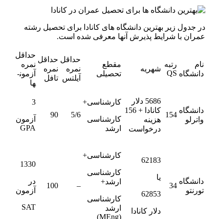
در جدول زیر بهترین دانشگاه­ های کانادا برای تحصیل رشته
عمران با شرایط پذیرش آن­ها معرفی شده است.
حداقل
حداقل
حداقل
نام
رتبه
مقطع
نمره
شهریه
نمره
نمره
QS
دانشگاه
تحصیلی
آزمون­
آیلتس
تافل
ها
5686 دلار
کارشناسی+
3
دانشگاه
کانادا + 156
90
5/6
154
کارشناسی
آزمون
واترلو
هزینه
GPA
ارشد
درخواست
کارشناسی+
62183
1330
کارشناسی
یا
دانشگاه
در
ارشد+
100
–
34
تورنتو
آزمون
62853
کارشناسی
SAT
ارشد
دلار کانادا
(MEng)