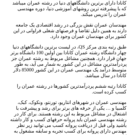
کانادا دارای برترین دانشگاه­های دنیا در رشته عمران می­باشد
که با پیشرفته ترین روش­های آموزشی دنیا، دوره مهندسی
عمران را تدریس می­کند.
مهندسان عمران نقش بزرگی در رشد اقتصادی یک جامعه
دارند به همین دلیل تقاضا و فرصت­های شغلی فراوانی در این
کشور برای مهندسان عمران وجود دارد.
طبق رتبه بندی مرکز QS، در لیست برترین دانشگاه­های دنیا
چهار دانشگاه رشته عمران کانادا بین اولین 100 دانشگاه برتر
جهان قرار دارد. همچنین مشاغل مربوط به رشته عمران جز
پردرآمدترین مشاغل در این کشور به شمار می آید، به طور
متوسط درآمد یک مهندسی عمران در این کشور 85000 دلار
کانادا در سال می­باشد.
کانادا رتبه ششم پردرآمدترین کشورها در رشته عمران را
کسب کرده است.
مهندسی عمران در شهرهای انتاریو، تورنتو، ونکوک، کبک،
کلمبیا و … یکی از حرفه های برتر برای رشد و پیشرفت با
اشتغال در مشاغل مربوط به این رشته هستند. برای کار در
رشته مهندسی عمران باید پروانه حرفه­ای کسب و کار داشته
باشید ولی قبل از دریافت پروانه کسب می توانید زیر نظر
مهندس دارای پروانه برای کسب تجربه و سابقه مشغول به