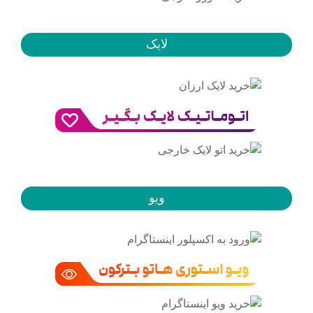
لایک
ویو