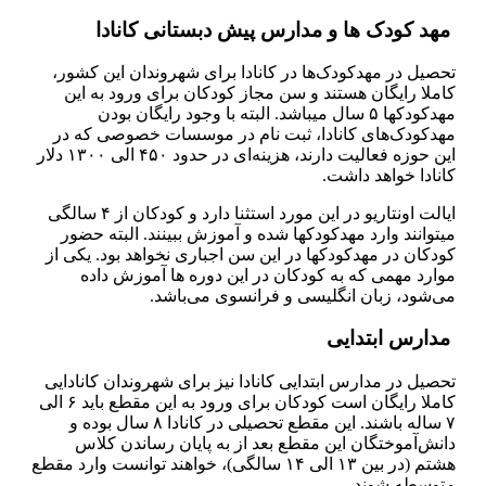
مهد کودک­ ها و مدارس پیش دبستانی کانادا
تحصیل در مهدکودک‌ها در کانادا برای شهروندان این کشور،
کاملا رایگان هستند و سن مجاز کودکان برای ورود به این
مهدکودک­ها ۵ سال می­باشد. البته با وجود رایگان بودن
مهدکودک‌های کانادا، ثبت نام در موسسات خصوصی که در
این حوزه فعالیت دارند، هزینه‌ای در حدود ۴۵۰ الی ۱۳۰۰ دلار
کانادا خواهد داشت.
ایالت اونتاریو در این مورد استثنا دارد و کودکان از ۴ سالگی
می­توانند وارد مهدکودک­ها شده و آموزش ببینند. البته حضور
کودکان در مهدکودک­ها در این سن اجباری نخواهد بود. یکی از
موارد مهمی که به کودکان در این دوره ها آموزش داده
می‌شود، زبان انگلیسی و فرانسوی می‌باشد.
مدارس ابتدایی
تحصیل در مدارس ابتدایی کانادا نیز برای شهروندان کانادایی
کاملا رایگان است کودکان برای ورود به این مقطع باید ۶ الی
۷ ساله باشند. این مقطع تحصیلی در کانادا ۸ سال بوده و
دانش‌آموختگان این مقطع بعد از به پایان رساندن کلاس
هشتم (در بین ۱۳ الی ۱۴ سالگی)، خواهند توانست وارد مقطع
متوسطه شوند.