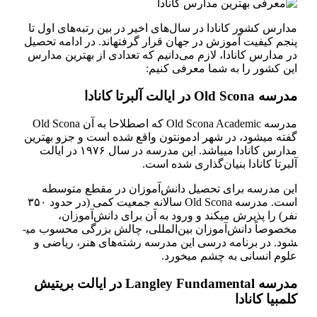
مدارس کشور کانادا در سال‌های اخیر در بین رتبه‌های اول تا
پنجم کیفیت آموزش در جهان قرار گرفته­اند. در ادامه تحصیل
در مدارس کانادا، لازم می‌دانیم که تعدادی از بهترین مدارس
این کشور را به شما معرفی کنیم:
مدرسه Old Scona در ایالت آلبرتا کانادا
مدرسه Old Scona Academic که اصطلاحا به آن Old Scona
گفته می­شود، در شهر ادمونتون واقع شده است و جزو بهترین
مدارس کانادا می­باشد. این مدرسه در سال ۱۹۷۶ در ایالت
آلبرتا کانادا بنیان‌گذاری شده است.
این مدرسه برای تحصیل دانش‌آموزان در مقطع متوسطه
است. مدرسه Old Scona سالانه جمعیت کمی (در حدود ۳۵۰
نفر) را پذیرش می­کند و ورود به آن برای دانش‌آموزان،
مخصوصاً دانش‌آموزان بین‌المللی، چالش بزرگی محسوب می­
شود. در برنامه درسی این مدرسه رشته‌‌های هنر، ریاضی و
علوم انسانی به چشم می­خورد.
مدرسه Langley Fundamental در ایالت بریتیش
کلمبیا کانادا