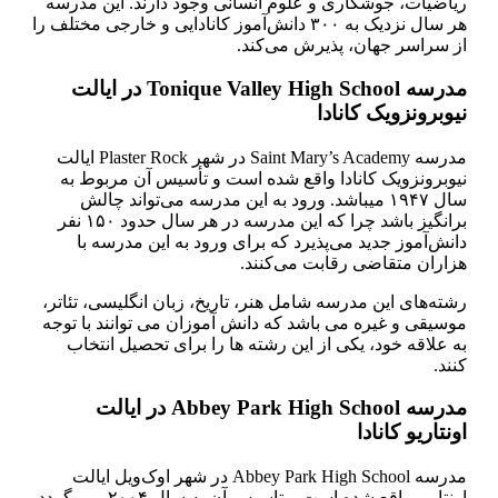
ریاضیات، جوشکاری و علوم انسانی وجود دارند. این مدرسه
هر سال نزدیک به ۳۰۰ دانش‌آموز کانادایی و خارجی مختلف را
از سراسر جهان، پذیرش می‌کند.
مدرسه Tonique Valley High School در ایالت
نیوبرونزویک کانادا
مدرسه Saint Mary’s Academy در شهر Plaster Rock ایالت
نیوبرونزویک کانادا واقع شده است و تأسیس آن مربوط به
سال ۱۹۴۷ می­باشد. ورود به این مدرسه می‌تواند چالش
برانگیز باشد چرا که این مدرسه در هر سال حدود ۱۵۰ نفر
دانش‌آموز جدید می‌پذیرد که برای ورود به این مدرسه با
هزاران متقاضی رقابت می‌کنند.
رشته‌های این مدرسه شامل هنر، تاریخ، زبان انگلیسی، تئاتر،
موسیقی و غیره می باشد که دانش آموزان می توانند با توجه
به علاقه خود، یکی از این رشته ها را برای تحصیل انتخاب
کنند.
مدرسه Abbey Park High School در ایالت
اونتاریو کانادا
مدرسه Abbey Park High School در شهر اوک‌ویل ایالت
اونتاریو واقع شده است و تاسیس آن به سال ۲۰۰۴ برمی­گردد.