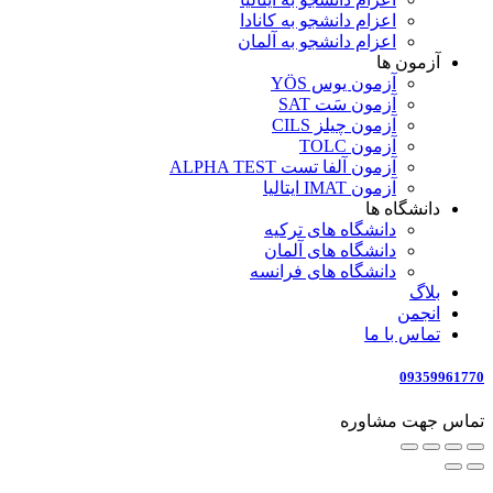
اعزام دانشجو به کانادا
اعزام دانشجو به آلمان
آزمون ها
آزمون یوس YÖS
آزمون سَت SAT
آزمون چیلز CILS‌
آزمون TOLC
آزمون آلفا تست ALPHA TEST
آزمون IMAT ایتالیا
دانشگاه ها
دانشگاه های ترکیه
دانشگاه های آلمان
دانشگاه های فرانسه
بلاگ
انجمن
تماس با ما
09359961770
تماس جهت مشاوره