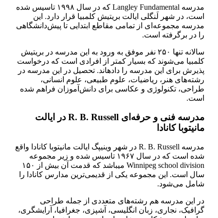
مدرسه Langley Fundamental که در سال ۱۹۹۸ تاسیس شده
است، در شهر لَنگلی ایالت بریتیش کلمبیا قرار دارد. این
مدرسه مجموعه‌ای از تمامی مقاطع ابتدایی تا پیش‌دانشگاهی
را در برگرفته است.
سالانه تنها ۲۵۰ نفر موفق به ورود به این مدرسه در بریتیش
کلمبیا می‌شوند که بسیار کمتر از افرادی است که درخواست
پذیرش برای این مدرسه را داده­اند. تحصیل در این مدرسه در
رشته‌های هنر، ریاضیات، علوم طبیعی، علوم انسانی،
طراحی، تکنولوژی و عکاسی برای دانش‌آموزان فراهم شده
است.
مدرسه فنی و حرفه‌ای R. B. Russell در ایالت
مانیتوبا کانادا
مدرسه R. B. Russell در شهر وینیپگ ایالت مانیتوبا کانادا واقع
شده است که در سال ۱۹۶۷ تاسیس شده و زیر مجموعه
Winnipeg school division می­باشد که قدمت آن بیش از ۱۵۰
سال است. این مجموعه یکی از قدیمی‌ترین مدارس کانادا را
شامل می‌شود.
در این مدرسه هم رشته‌های متعددی از جمله طراحی
گرافیک، نجاری، زبان انگلیسی، آشپزی، جغرافیا، آرایشگری،