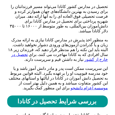
تحصیل در مدارس کشور کانادا می‌تواند مسیر فرزندانتان را
برای رسیدن به بهترین دانشگاه‌های جهان هموارتر کرده و
فرصت تحصیلی فوق العاده ای را به آن­ها ارائه دهد. میزان
شهریه پرداختی برای تحصیل در مدارس کانادا برای
دانش‌آموزان بین‌المللی، به ‌طور متوسط از ۱۶۰۰۰ تا ۳۵۰۰۰
دلار کانادا می­باشد.
به منظور اخذ پذیرش در مدارس کانادا نیازی به ارائه مدرک
زبان و یا گذراندن آزمون‌های ورودی دشوار نخواهید داشت.
البته باید این نکته را هم مدنظر قرار دهید که، فرزندان زیر ۱۸
سال افرادی که به کانادا مهاجرت می کنند، برای
تحصیل در
خارج از کشور
نیاز به داشتن قیم و سرپرست دارند.
این سرپرست ممکن است پدر و مادر دانش آموز باشد و یا
خود مدرسه قیومیت او را برعهده بگیرد. البته قوانین مربوط
به تحصیل دانش آموزان در کانادا در ایالت­ها و استان­های مختلف
این کشور متفاوت می­باشد و به همین دلیل بهتر است از
موسسه اعزام دانشجو
برای این منظور کمک بگیرید.
بررسی شرایط تحصیل در کانادا
در مدارس کانادا، تحصیل به دو زبان انگلیسی و فرانسوی می­