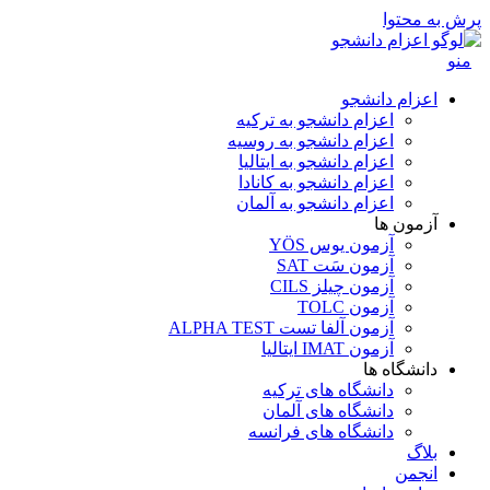
پرش به محتوا
منو
اعزام دانشجو
اعزام دانشجو به ترکیه
اعزام دانشجو به روسیه
اعزام دانشجو به ایتالیا
اعزام دانشجو به کانادا
اعزام دانشجو به آلمان
آزمون ها
آزمون یوس YÖS
آزمون سَت SAT
آزمون چیلز CILS‌
آزمون TOLC
آزمون آلفا تست ALPHA TEST
آزمون IMAT ایتالیا
دانشگاه ها
دانشگاه های ترکیه
دانشگاه های آلمان
دانشگاه های فرانسه
بلاگ
انجمن