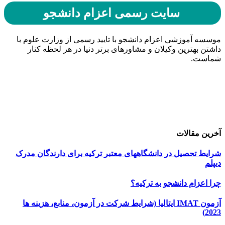
سایت رسمی اعزام دانشجو
موسسه آموزشی اعزام دانشجو با تایید رسمی از وزارت علوم با
داشتن بهترین وکیلان و مشاورهای برتر دنیا در هر لحظه کنار
شماست.
حامیان اعزام دانشجو
خرید هاست
| میزبانی وب
دیجی ادز
| طراحی سایت
تبلیغات در گوگل
| اسپانسر تبلیغاتی
آخرین مقالات
شرایط تحصیل در دانشگاههای معتبر ترکیه برای دارندگان مدرک
دیپلم
چرا اعزام دانشجو به ترکیه؟
آزمون IMAT ایتالیا (شرایط شرکت در آزمون، منابع، هزینه ها
2023)