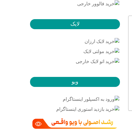
لایک
ویو