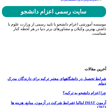
سایت رسمی اعزام دانشجو
موسسه آموزشی اعزام دانشجو با تایید رسمی از وزارت علوم با
داشتن بهترین وکیلان و مشاورهای برتر دنیا در هر لحظه کنار
شماست.
حامیان اعزام دانشجو
خرید هاست
| میزبانی وب
دیجی ادز
| طراحی سایت
تبلیغات در گوگل
| اسپانسر تبلیغاتی
آخرین مقالات
شرایط تحصیل در دانشگاههای معتبر ترکیه برای دارندگان مدرک
دیپلم
چرا اعزام دانشجو به ترکیه؟
آزمون IMAT ایتالیا (شرایط شرکت در آزمون، منابع، هزینه ها
2023)