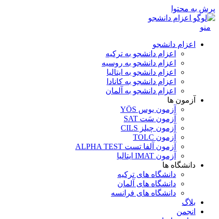
پرش به محتوا
منو
اعزام دانشجو
اعزام دانشجو به ترکیه
اعزام دانشجو به روسیه
اعزام دانشجو به ایتالیا
اعزام دانشجو به کانادا
اعزام دانشجو به آلمان
آزمون ها
آزمون یوس YÖS
آزمون سَت SAT
آزمون چیلز CILS‌
آزمون TOLC
آزمون آلفا تست ALPHA TEST
آزمون IMAT ایتالیا
دانشگاه ها
دانشگاه های ترکیه
دانشگاه های آلمان
دانشگاه های فرانسه
بلاگ
انجمن