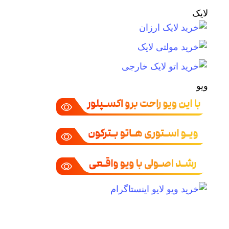
لایک
ویو