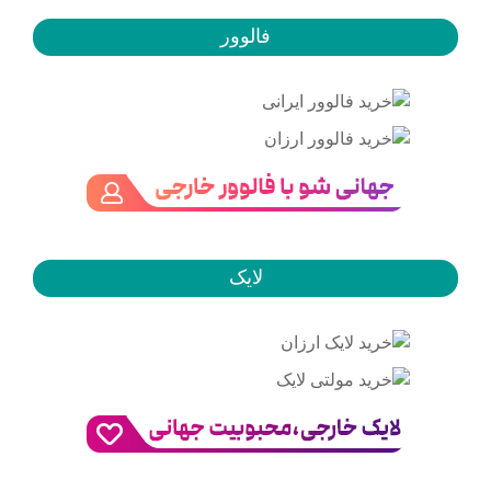
فالوور
لایک