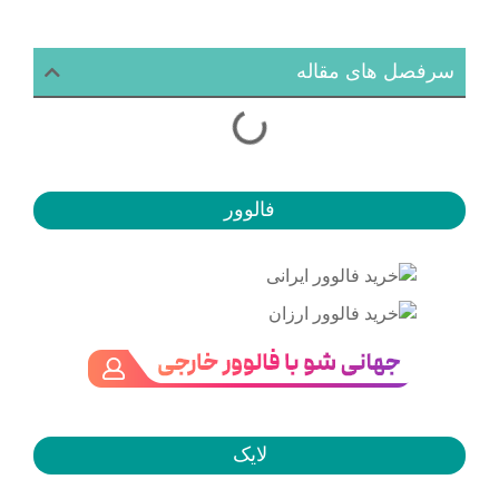
سرفصل های مقاله
فالوور
لایک