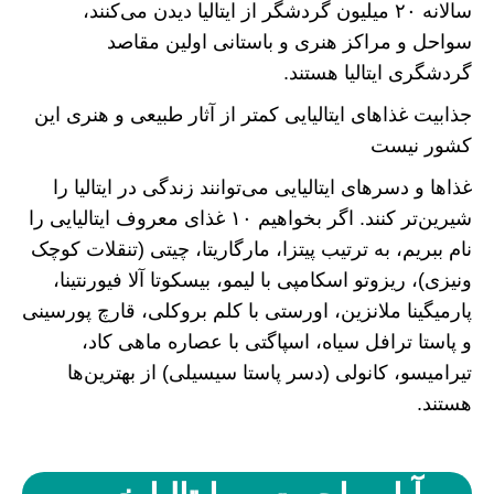
سالانه ۲۰ میلیون گردشگر از ایتالیا دیدن می‌کنند،
سواحل و مراکز هنری و باستانی اولین مقاصد
گردشگری ایتالیا هستند.
جذابیت غذا‌های ایتالیایی کمتر از آثار طبیعی و هنری این
کشور نیست
غذا‌ها و دسر‌های ایتالیایی می‌توانند زندگی در ایتالیا را
شیرین‌تر کنند. اگر بخواهیم ۱۰ غذای معروف ایتالیایی را
نام ببریم، به ترتیب پیتزا، مارگاریتا، چیتی (تنقلات کوچک
ونیزی)، ریزوتو اسکامپی با لیمو، بیسکوتا آلا فیورنتینا،
پارمیگینا ملانزین، اورستی با کلم بروکلی، قارچ پورسینی
و پاستا ترافل سیاه، اسپاگتی با عصاره ماهی کاد،
تیرامیسو، کانولی (دسر پاستا سیسیلی) از بهترین‌ها
هستند.