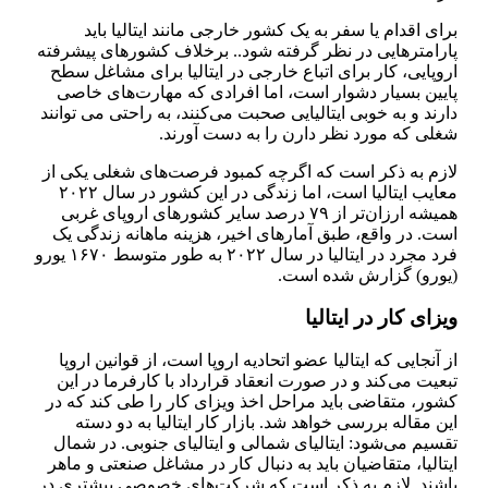
برای اقدام یا سفر به یک کشور خارجی مانند ایتالیا باید
پارامتر‌هایی در نظر گرفته شود.. برخلاف کشور‌های پیشرفته
اروپایی، کار برای اتباع خارجی در ایتالیا برای مشاغل سطح
پایین بسیار دشوار است، اما افرادی که مهارت‌های خاصی
دارند و به خوبی ایتالیایی صحبت می‌کنند، به راحتی می توانند
شغلی که مورد نظر دارن را به دست آورند.
لازم به ذکر است که اگرچه کمبود فرصت‌های شغلی یکی از
معایب ایتالیا است، اما زندگی در این کشور در سال ۲۰۲۲
همیشه ارزان‌تر از ۷۹ درصد سایر کشور‌های اروپای غربی
است. در واقع، طبق آمار‌های اخیر، هزینه ماهانه زندگی یک
فرد مجرد در ایتالیا در سال ۲۰۲۲ به طور متوسط ۱۶۷۰ یورو
(یورو) گزارش شده است.
ویزای کار در ایتالیا
از آنجایی که ایتالیا عضو اتحادیه اروپا است، از قوانین اروپا
تبعیت می‌کند و در صورت انعقاد قرارداد با کارفرما در این
کشور، متقاضی باید مراحل اخذ ویزای کار را طی کند که در
این مقاله بررسی خواهد شد. بازار کار ایتالیا به دو دسته
تقسیم می‌شود: ایتالیای شمالی و ایتالیای جنوبی. در شمال
ایتالیا، متقاضیان باید به دنبال کار در مشاغل صنعتی و ماهر
باشند. لازم به ذکر است که شرکت‌های خصوصی بیشتری در