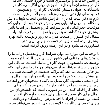
در بخش خدمات و گردشگری است و حوزه خدماتی شامل
کار در رستوران‌ها و هتل‌ها، آموزش زبان انگلیسی، کار در
دانشگاه به عنوان دستیار کتابخانه، کار اداری و همچنین
فعالیت‌های تبلیغاتی، توزیع روزنامه و مجلات و غیره است.
لازم به ذکر است که برای افزایش شانس انتخاب شغل، دانش
و مکالمه به زبان ایتالیایی بسیار موثر خواهد بود. از آنجایی که
موقعیت جغرافیایی آن بر شرایط کار و تحصیل در ایتالیا تأثیر
بیشتری خواهد گذاشت، بنابراین با توجه به موقعیت ایتالیا،
شمال این کشور از صنعت مدرن، به روز و توسعه یافته بهره
بیشتری برده است. زیرا در قسمت جنوبی آن بیشتر
کشاورزی می‌شود و در این زمینه رونق گرفته است.
با توجه به این موارد می‌توان شرایط کار و تحصیل در ایتالیا را
در بخش‌های مختلف این کشور ارزیابی کرد. البته با توجه به
توضیحات، دانشجویان جهت کار در ایتالیا، قسمت شمالی این
کشور را بیشتر مدنظر قرار می‌دهند. هر چند دانستن این نکته
نیز حائز اهمیت می‌دهد که تراکم جمعیت در قسمت شمالی
نیز بیشتر است و خود را به خود بین دانشجویان بین الملل و
افراد محلی پیشنهاد کار، تبدیل می‌کند. دانشجویان جزو اتحادیه
اروپا این فرصت را در اختیار دارند تا بدون مجوز کار برای
انجام کار اقدام کنند، این در صورتی است که دانشجویان بین
الملل برای کار ضمن تحصیل برای کسب اجازه کار اقدام
کنند. این دسته از افراد با اخذ پذیرش از دانشگاه و دریافت
ویزای تحصیلی ایتالیا به علاوه در بالای 90 روز می‌توانند مجوز