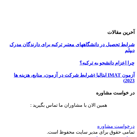
خرید هاست
| میزبانی وب
دیجی ادز
| طراحی سایت
تبلیغات در گوگل
| اسپانسر تبلیغاتی
آخرین مقالات
شرایط تحصیل در دانشگاههای معتبر ترکیه برای دارندگان مدرک
دیپلم
چرا اعزام دانشجو به ترکیه؟
آزمون IMAT ایتالیا (شرایط شرکت در آزمون، منابع، هزینه ها
2023)
در خواست مشاوره
همین الان با مشاوران ما تماس بگیرید :
درخواست مشاوره
تمامی حقوق برای مدیر سایت محفوظ است.