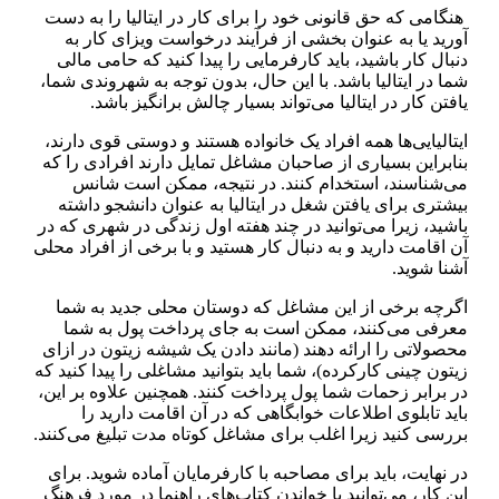
هنگامی که حق قانونی خود را برای کار در ایتالیا را به دست
آورید یا به عنوان بخشی از فرآیند درخواست ویزای کار به
دنبال کار باشید، باید کارفرمایی را پیدا کنید که حامی مالی
شما در ایتالیا باشد. با این حال، بدون توجه به شهروندی شما،
یافتن کار در ایتالیا می‌تواند بسیار چالش برانگیز باشد.
ایتالیایی‌ها همه افراد یک خانواده هستند و دوستی قوی دارند،
بنابراین بسیاری از صاحبان مشاغل تمایل دارند افرادی را که
می‌شناسند، استخدام کنند. در نتیجه، ممکن است شانس
بیشتری برای یافتن شغل در ایتالیا به عنوان دانشجو داشته
باشید، زیرا می‌توانید در چند هفته اول زندگی در شهری که در
آن اقامت دارید و به دنبال کار هستید و با برخی از افراد محلی
آشنا شوید.
اگرچه برخی از این مشاغل که دوستان محلی جدید به شما
معرفی می‌کنند، ممکن است به جای پرداخت پول به شما
محصولاتی را ارائه دهند (مانند دادن یک شیشه زیتون در ازای
زیتون چینی کارکرده)، شما باید بتوانید مشاغلی را پیدا کنید که
در برابر زحمات شما پول پرداخت کنند. همچنین علاوه بر این،
باید تابلوی اطلاعات خوابگاهی که در آن اقامت دارید را
بررسی کنید زیرا اغلب برای مشاغل کوتاه مدت تبلیغ می‌کنند.
در نهایت، باید برای مصاحبه با کارفرمایان آماده شوید. برای
این کار، می‌توانید با خواندن کتاب‌های راهنما در مورد فرهنگ