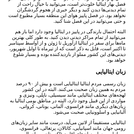
فصل بهار ایتالیا خلوت‌تر است، می‌توانید با خیال راحت از
تمام دیدنی‌ها دیدن کنید و دیگر خبری از هجوم گردشگران
نخواهد بود. در فصل پاییز هوای این منطقه بسیار مطبوع است
و حتی می‌توانید در این فصل شنا کنید.
البته احتمال بارندگی در پاییز در ایتالیا وجود دارد اما باز هم
می‌توانید از تمام مراکز دیدنی دیدن کنید. به طور کلی بهترین
ماه‌ها برای سفر در ایتالیا از‌آوریل تا ژوئن و از اواسط سپتامبر
تا اکتبر است، قابل به ذکر است که از تیرماه تا اوایل شهریور،
دیدنی‌های این کشور مملو از بازدیدکننده بوده و بسیار شلوغ
خواهد بود.
زبان ایتالیایی
زبان رسمی مردم ایتالیا ایتالیایی است و بیش از ۹۰ درصد
مردم به همین زبان صحبت می‌کنند. البته در این کشور
لهجه‌های مختلف ایتالیایی مانند سیسیلی، ناپلی، ونیزی و
مواردی از این قبیل وجود دارد، البته در مناطق بومی ایتالیا به
زبان‌های دیگری مانند فرانسوی، آلمانی، یونانی، کرواتی،
آلبانیایی و اسلوونیایی صحبت می‌شود.
ایتالیایی مستقیماً از لاتین می‌آید، درست مانند سایر زبان‌های
رومی جهان مانند اسپانیایی، کاتالان، پرتغالی، فرانسوی،
رومانیایی و سایر زبان‌های اقلیت (اکسیتان، پروانسالی،