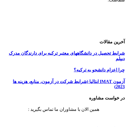
حامیان اعزام دانشجو
خرید هاست
| میزبانی وب
دیجی ادز
| طراحی سایت
تبلیغات در گوگل
| اسپانسر تبلیغاتی
آخرین مقالات
شرایط تحصیل در دانشگاههای معتبر ترکیه برای دارندگان مدرک
دیپلم
چرا اعزام دانشجو به ترکیه؟
آزمون IMAT ایتالیا (شرایط شرکت در آزمون، منابع، هزینه ها
2023)
در خواست مشاوره
همین الان با مشاوران ما تماس بگیرید :