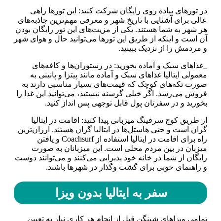
در تور‌های پیاده روی رایگان شرکت کنید: این تور‌ها راهی
عالی برای آشنایی با تاریخ شهر و معرفی مهم‌ترین جاذبه‌های
هر شهر به شما هستند. یکی از مزیت‌های این تور رایگان بودن
آن است و اینکه از طریق این تور‌ها می‌توانید حال و هوای شهر
و مردمش را از نزدیک ببینید.
_غذا‌های سبک و آماده بخورید: در رستوران‌ها و کافه‌های
معمولی ایتالیا غذا‌های سبک و آماده مانند پیتزا و پانینی به
صورت تکه‌های کوچک که قیمت‌های بسیار مناسبی دارند به
فروش می‌رسد. اگر خیلی گرسنه نیستید، می‌توانید این غذا را
بخورید و در سفرتان پول قابل توجهی پس انداز کنید.
از طریق کوچ سرفینگ میزبانی پیدا کنید: اقامت در ایتالیا
گران است و حتی هاستل‌ها در ایتالیا گران هستند. ارزان‌ترین
راه برای اقامت در ایتالیا استفاده از Coachsurf و یافتن
میزبان در بین مردم محلی است. این میزبانان به صورت
رایگان از شما در خانه خود پذیرایی می‌کنند و می‌توانند دوست
و راهنمای خوبی برای گشت و‌گذار در شهر‌ها باشند.
سفر به ایتالیا بدون ویزا
تمامی ویزاهای شینگن قبل از انجام هر کاری نیاز به تعیین