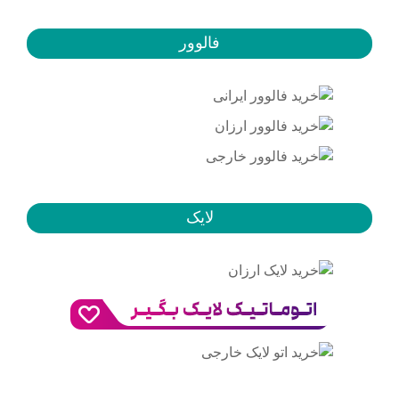
فالوور
لایک