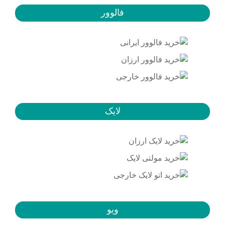
فالوور
لایک
ویو