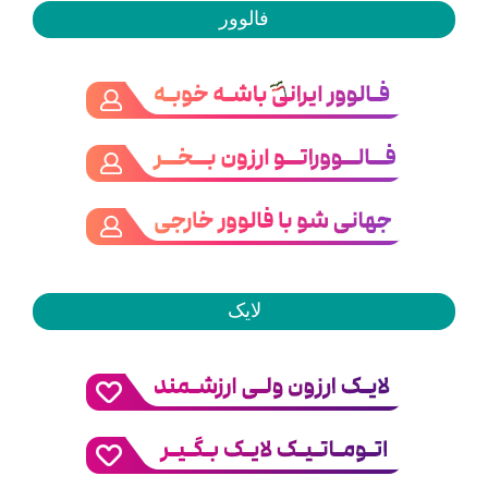
فالوور
لایک