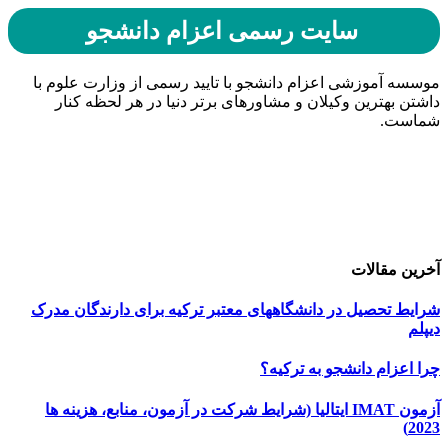
سایت رسمی اعزام دانشجو
موسسه آموزشی اعزام دانشجو با تایید رسمی از وزارت علوم با
داشتن بهترین وکیلان و مشاورهای برتر دنیا در هر لحظه کنار
شماست.
حامیان اعزام دانشجو
خرید هاست
| میزبانی وب
دیجی ادز
| طراحی سایت
تبلیغات در گوگل
| اسپانسر تبلیغاتی
آخرین مقالات
شرایط تحصیل در دانشگاههای معتبر ترکیه برای دارندگان مدرک
دیپلم
چرا اعزام دانشجو به ترکیه؟
آزمون IMAT ایتالیا (شرایط شرکت در آزمون، منابع، هزینه ها
2023)