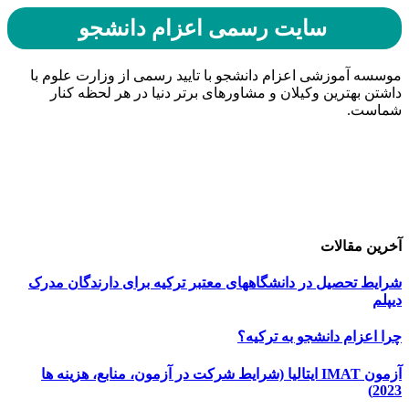
سایت رسمی اعزام دانشجو
موسسه آموزشی اعزام دانشجو با تایید رسمی از وزارت علوم با
داشتن بهترین وکیلان و مشاورهای برتر دنیا در هر لحظه کنار
شماست.
حامیان اعزام دانشجو
خرید هاست
| میزبانی وب
دیجی ادز
| طراحی سایت
تبلیغات در گوگل
| اسپانسر تبلیغاتی
آخرین مقالات
شرایط تحصیل در دانشگاههای معتبر ترکیه برای دارندگان مدرک
دیپلم
چرا اعزام دانشجو به ترکیه؟
آزمون IMAT ایتالیا (شرایط شرکت در آزمون، منابع، هزینه ها
2023)