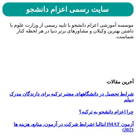
سایت رسمی اعزام دانشجو
موسسه آموزشی اعزام دانشجو با تایید رسمی از وزارت علوم با
داشتن بهترین وکیلان و مشاورهای برتر دنیا در هر لحظه کنار
شماست.
حامیان اعزام دانشجو
خرید هاست
| میزبانی وب
دیجی ادز
| طراحی سایت
تبلیغات در گوگل
| اسپانسر تبلیغاتی
آخرین مقالات
شرایط تحصیل در دانشگاههای معتبر ترکیه برای دارندگان مدرک
دیپلم
چرا اعزام دانشجو به ترکیه؟
آزمون IMAT ایتالیا (شرایط شرکت در آزمون، منابع، هزینه ها
2023)