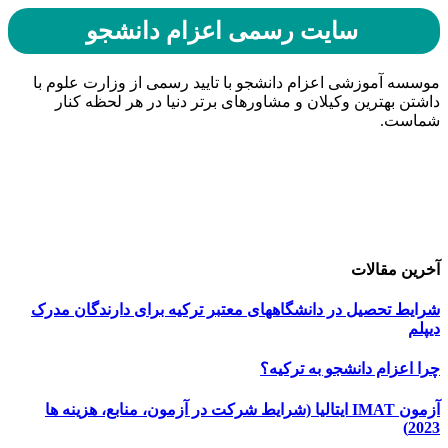
سایت رسمی اعزام دانشجو
موسسه آموزشی اعزام دانشجو با تایید رسمی از وزارت علوم با
داشتن بهترین وکیلان و مشاورهای برتر دنیا در هر لحظه کنار
شماست.
حامیان اعزام دانشجو
خرید هاست
| میزبانی وب
دیجی ادز
| طراحی سایت
تبلیغات در گوگل
| اسپانسر تبلیغاتی
آخرین مقالات
شرایط تحصیل در دانشگاههای معتبر ترکیه برای دارندگان مدرک
دیپلم
چرا اعزام دانشجو به ترکیه؟
آزمون IMAT ایتالیا (شرایط شرکت در آزمون، منابع، هزینه ها
2023)