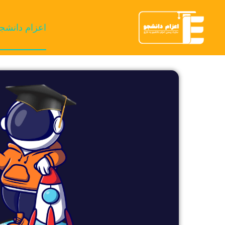
اعزام دانشج