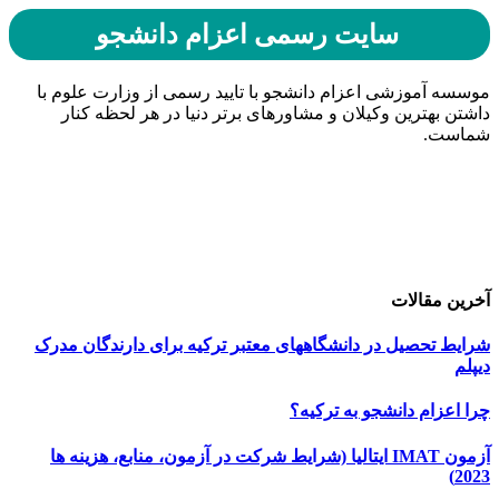
سایت رسمی اعزام دانشجو
موسسه آموزشی اعزام دانشجو با تایید رسمی از وزارت علوم با
داشتن بهترین وکیلان و مشاورهای برتر دنیا در هر لحظه کنار
شماست.
حامیان اعزام دانشجو
خرید هاست
| میزبانی وب
دیجی ادز
| طراحی سایت
تبلیغات در گوگل
| اسپانسر تبلیغاتی
آخرین مقالات
شرایط تحصیل در دانشگاههای معتبر ترکیه برای دارندگان مدرک
دیپلم
چرا اعزام دانشجو به ترکیه؟
آزمون IMAT ایتالیا (شرایط شرکت در آزمون، منابع، هزینه ها
2023)