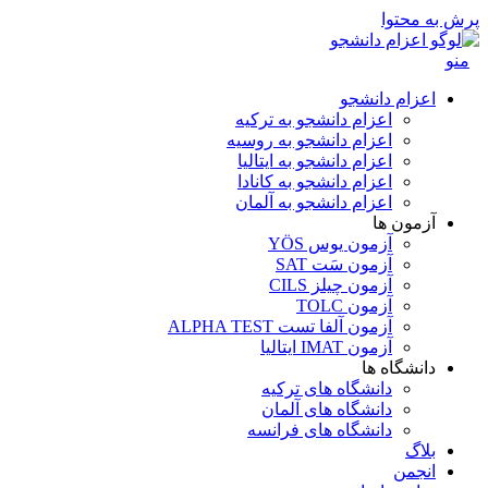
پرش به محتوا
منو
اعزام دانشجو
اعزام دانشجو به ترکیه
اعزام دانشجو به روسیه
اعزام دانشجو به ایتالیا
اعزام دانشجو به کانادا
اعزام دانشجو به آلمان
آزمون ها
آزمون یوس YÖS
آزمون سَت SAT
آزمون چیلز CILS‌
آزمون TOLC
آزمون آلفا تست ALPHA TEST
آزمون IMAT ایتالیا
دانشگاه ها
دانشگاه های ترکیه
دانشگاه های آلمان
دانشگاه های فرانسه
بلاگ
انجمن