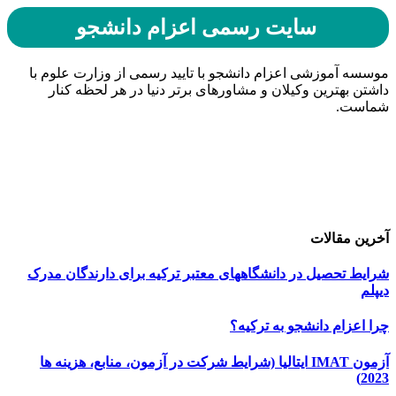
سایت رسمی اعزام دانشجو
موسسه آموزشی اعزام دانشجو با تایید رسمی از وزارت علوم با
داشتن بهترین وکیلان و مشاورهای برتر دنیا در هر لحظه کنار
شماست.
حامیان اعزام دانشجو
خرید هاست
| میزبانی وب
دیجی ادز
| طراحی سایت
تبلیغات در گوگل
| اسپانسر تبلیغاتی
آخرین مقالات
شرایط تحصیل در دانشگاههای معتبر ترکیه برای دارندگان مدرک
دیپلم
چرا اعزام دانشجو به ترکیه؟
آزمون IMAT ایتالیا (شرایط شرکت در آزمون، منابع، هزینه ها
2023)