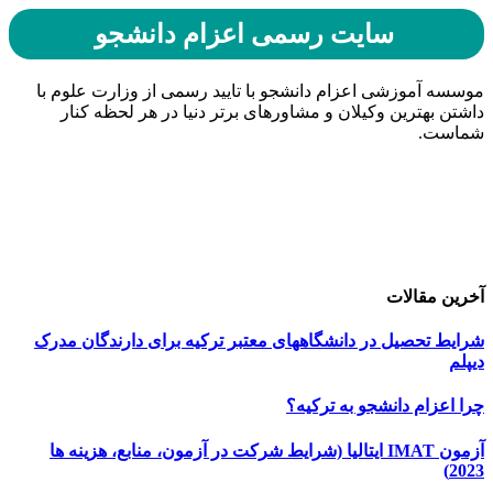
سایت رسمی اعزام دانشجو
موسسه آموزشی اعزام دانشجو با تایید رسمی از وزارت علوم با
داشتن بهترین وکیلان و مشاورهای برتر دنیا در هر لحظه کنار
شماست.
حامیان اعزام دانشجو
خرید هاست
| میزبانی وب
دیجی ادز
| طراحی سایت
تبلیغات در گوگل
| اسپانسر تبلیغاتی
آخرین مقالات
شرایط تحصیل در دانشگاههای معتبر ترکیه برای دارندگان مدرک
دیپلم
چرا اعزام دانشجو به ترکیه؟
آزمون IMAT ایتالیا (شرایط شرکت در آزمون، منابع، هزینه ها
2023)